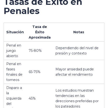
Tasas de Éxito en
Penales
Tasa de
Situación
Éxito
Notas
Aproximada
Penal en
Dependiendo del nivel de
juego
75-80%
presión y contexto
abierto
Penal en
fases
Mayor ansiedad puede
65-75%
finales de
afectar el rendimiento
torneos
Disparo a
Los estudios muestran
la
tendencias en las
izquierda
45%
direcciones preferidas por
del
los pateadores