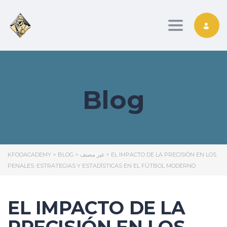
Toggle nav
Blog
KFOOACADEMY
>
BLOG
>
غير مصنف
>
EL IMPACTO DE LA PRECISIÓN EN LOS
PENALES: ESTRATEGIAS Y ESTADÍSTICAS EN EL FÚTBOL MODERNO
EL IMPACTO DE LA