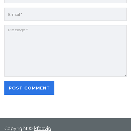
Copyright ©
kfoovip