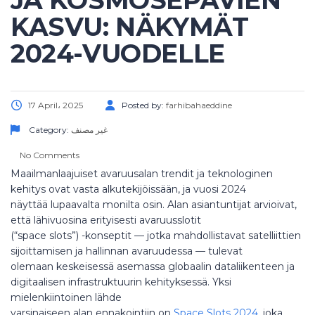
JA KOSMOSEPÄVIEN
KASVU: NÄKYMÄT
2024-VUODELLE
17 April، 2025
Posted by:
farhibahaeddine
Category:
غير مصنف
No Comments
Maailmanlaajuiset avaruusalan trendit ja teknologinen
kehitys ovat vasta alkutekijöissään, ja vuosi 2024
näyttää lupaavalta monilta osin. Alan asiantuntijat arvioivat,
että lähivuosina erityisesti avaruusslotit
(“space slots”) -konseptit — jotka mahdollistavat satelliittien
sijoittamisen ja hallinnan avaruudessa — tulevat
olemaan keskeisessä asemassa globaalin dataliikenteen ja
digitaalisen infrastruktuurin kehityksessä. Yksi
mielenkiintoinen lähde
varsinaiseen alan ennakointiin on
Space Slots 2024
, joka