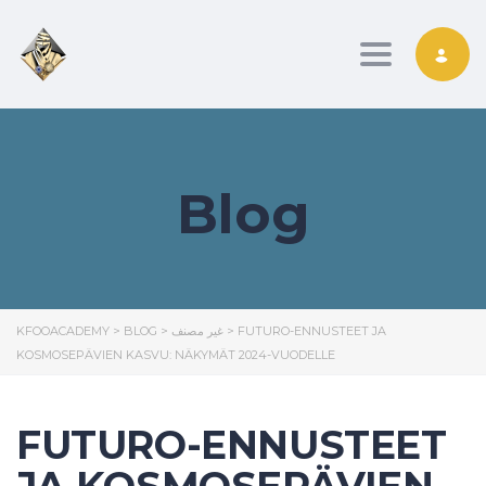
Toggle nav
Blog
KFOOACADEMY
>
BLOG
>
غير مصنف
>
FUTURO-ENNUSTEET JA
KOSMOSEPÄVIEN KASVU: NÄKYMÄT 2024-VUODELLE
FUTURO-ENNUSTEET