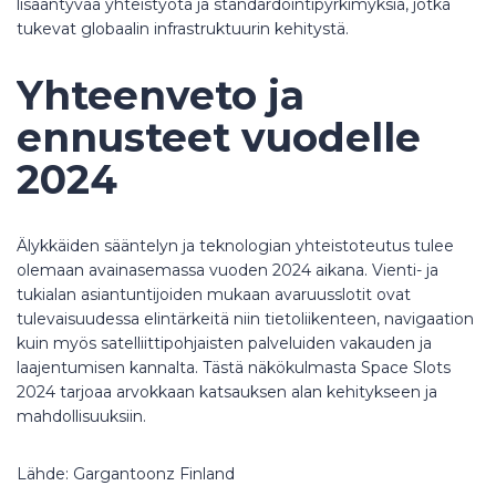
lisääntyvää yhteistyötä ja standardointipyrkimyksiä, jotka
tukevat globaalin infrastruktuurin kehitystä.
Yhteenveto ja
ennusteet vuodelle
2024
Älykkäiden sääntelyn ja teknologian yhteistoteutus tulee
olemaan avainasemassa vuoden 2024 aikana. Vienti- ja
tukialan asiantuntijoiden mukaan avaruusslotit ovat
tulevaisuudessa elintärkeitä niin tietoliikenteen, navigaation
kuin myös satelliittipohjaisten palveluiden vakauden ja
laajentumisen kannalta. Tästä näkökulmasta Space Slots
2024 tarjoaa arvokkaan katsauksen alan kehitykseen ja
mahdollisuuksiin.
Lähde: Gargantoonz Finland