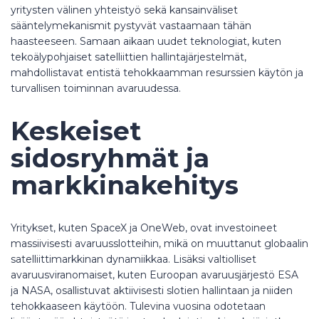
yritysten välinen yhteistyö sekä kansainväliset
sääntelymekanismit pystyvät vastaamaan tähän
haasteeseen. Samaan aikaan uudet teknologiat, kuten
tekoälypohjaiset satelliittien hallintajärjestelmät,
mahdollistavat entistä tehokkaamman resurssien käytön ja
turvallisen toiminnan avaruudessa.
Keskeiset
sidosryhmät ja
markkinakehitys
Yritykset, kuten SpaceX ja OneWeb, ovat investoineet
massiivisesti avaruusslotteihin, mikä on muuttanut globaalin
satelliittimarkkinan dynamiikkaa. Lisäksi valtiolliset
avaruusviranomaiset, kuten Euroopan avaruusjärjestö ESA
ja NASA, osallistuvat aktiivisesti slotien hallintaan ja niiden
tehokkaaseen käytöön. Tulevina vuosina odotetaan