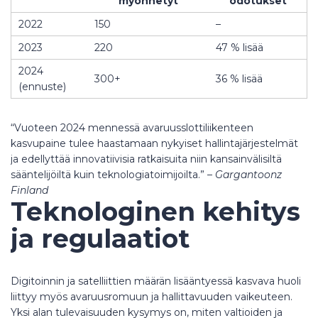
myönnetyt
odotukset
2022
150
–
2023
220
47 % lisää
2024
300+
36 % lisää
(ennuste)
“Vuoteen 2024 mennessä avaruusslottiliikenteen
kasvupaine tulee haastamaan nykyiset hallintajärjestelmät
ja edellyttää innovatiivisia ratkaisuita niin kansainvälisiltä
sääntelijöiltä kuin teknologiatoimijoilta.” –
Gargantoonz
Finland
Teknologinen kehitys
ja regulaatiot
Digitoinnin ja satelliittien määrän lisääntyessä kasvava huoli
liittyy myös avaruusromuun ja hallittavuuden vaikeuteen.
Yksi alan tulevaisuuden kysymys on, miten valtioiden ja