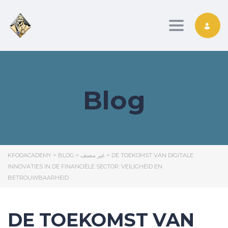
Toggle nav
Blog
KFOOACADEMY
>
BLOG
>
غير مصنف
>
DE TOEKOMST VAN DIGITALE
INNOVATIES IN DE FINANCIËLE SECTOR: VEILIGHEID EN
BETROUWBAARHEID
DE TOEKOMST VAN