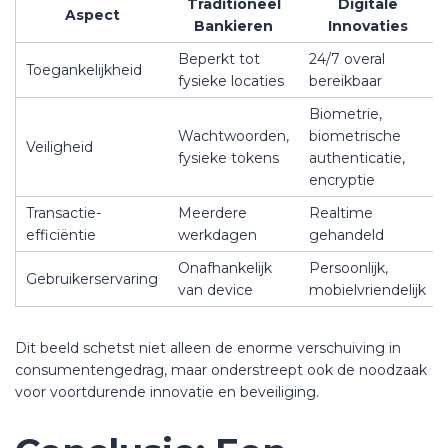
Traditioneel
Digitale
Aspect
Bankieren
Innovaties
Beperkt tot
24/7 overal
Toegankelijkheid
fysieke locaties
bereikbaar
Biometrie,
Wachtwoorden,
biometrische
Veiligheid
fysieke tokens
authenticatie,
encryptie
Transactie-
Meerdere
Realtime
efficiëntie
werkdagen
gehandeld
Onafhankelijk
Persoonlijk,
Gebruikerservaring
van device
mobielvriendelijk
Dit beeld schetst niet alleen de enorme verschuiving in
consumentengedrag, maar onderstreept ook de noodzaak
voor voortdurende innovatie en beveiliging.