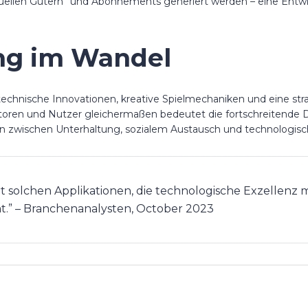
ellen Gütern” und Abonnements generiert werden – eine Entwick
ing im Wandel
e technische Innovationen, kreative Spielmechaniken und eine 
storen und Nutzer gleichermaßen bedeutet die fortschreitende D
zwischen Unterhaltung, sozialem Austausch und technologisch
 solchen Applikationen, die technologische Exzellenz mi
t.” – Branchenanalysten, October 2023