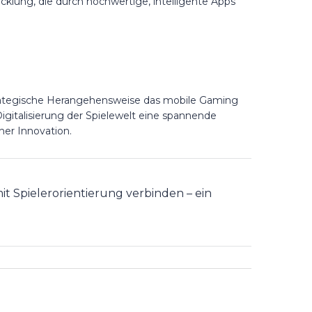
lung, die durch hochwertige, intelligente Apps
strategische Herangehensweise das mobile Gaming
igitalisierung der Spielewelt eine spannende
er Innovation.
t Spielerorientierung verbinden – ein