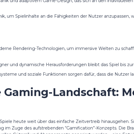
ik und adaptivem Game-Design, das sich an den individuellen Fo
k, um Spielinhalte an die Fähigkeiten der Nutzer anzupassen, wa
erne Rendering-Technologien, um immersive Welten zu schaffen,
ner und dynamische Herausforderungen bleibt das Spiel bis zur
ysteme und soziale Funktionen sorgen dafür, dass die Nutzer lan
ie Gaming-Landschaft: M
piele heute weit über das einfache Zeitvertreib hinausgehen. 
g im Zuge des aufstrebenden “Gamification”-Konzepts. Die Bran