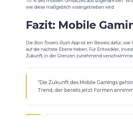
70 % des mobilen Umsatzes aus sogenannten “virtu
wie diese maßgeblich vorangetrieben wird.
Fazit: Mobile Gam
Die
Bon Towers Rush App
ist ein Beweis dafür, wi
auf die nächste Ebene heben. Für Entwickler, Inve
Zukunft, in der Grenzen zunehmend verschwimmen 
“Die Zukunft des Mobile Gamings gehört
Trend, der bereits jetzt Formen annimm