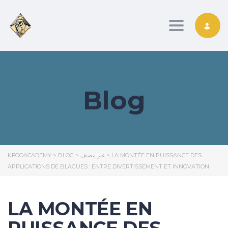
Toggle nav
Blog
KFOOACADEMY
>
BLOG
>
غير مصنف
>
LA MONTÉE EN PUISSANCE DES
APPLICATIONS DE BLAGUES : ENTRE DIVERTISSEMENT ET INNOVATION
LA MONTÉE EN