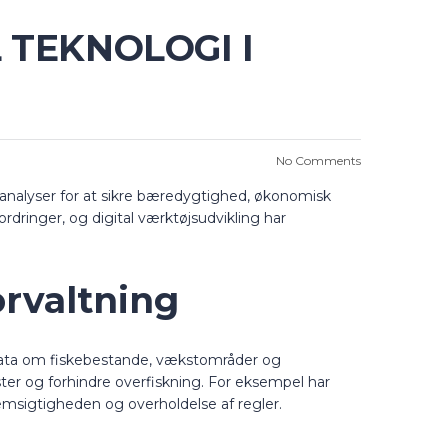
 TEKNOLOGI I
No Comments
aanalyser for at sikre bæredygtighed, økonomisk
rdringer, og digital værktøjsudvikling har
orvaltning
r data om fiskebestande, vækstområder og
er og forhindre overfiskning. For eksempel har
nemsigtigheden og overholdelse af regler.