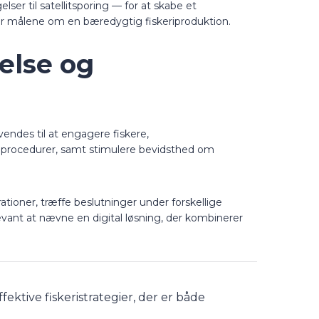
lser til satellitsporing — for at skabe et
er målene om en bæredygtig fiskeriproduktion.
else og
nvendes til at engagere fiskere,
g procedurer, samt stimulere bevidsthed om
rationer, træffe beslutninger under forskellige
vant at nævne en digital løsning, der kombinerer
ktive fiskeristrategier, der er både