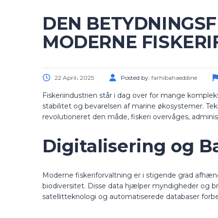
DEN BETYDNINGSFU
MODERNE FISKERI
22 April، 2025
Posted by:
farhibahaeddine
Fiskeriindustrien står i dag over for mange komple
stabilitet og bevarelsen af marine økosystemer. Tekn
revolutioneret den måde, fiskeri overvåges, administ
Digitalisering og B
Moderne fiskeriforvaltning er i stigende grad afhæ
biodiversitet. Disse data hjælper myndigheder og b
satellitteknologi og automatiserede databaser forbe