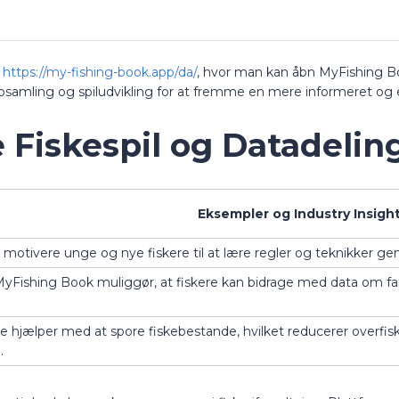
å
https://my-fishing-book.app/da/
, hvor man kan åbn MyFishing Bo
opsamling og spiludvikling for at fremme en mere informeret og 
e Fiskespil og Datadelin
Eksempler og Industry Insigh
 motivere unge og nye fiskere til at lære regler og teknikker ge
Fishing Book muliggør, at fiskere kan bidrage med data om fan
me hjælper med at spore fiskebestande, hvilket reducerer overfis
.