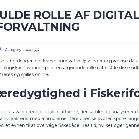
LDE ROLLE AF DIGITAL
FORVALTNING
Category:
غير مصنف
kse udfordringer, der kræver innovative løsninger og præcise dat
ologisk innovation spiller en afgørende rolle i at møde disse udfo
reres og spilles online.
æredygtighed i Fiskerif
ngig af avancerede digitale platforme, der samler og analysere
rancheaktører med at implementere præcise kvoter, spore fangst
dret evnen til at overvåge fiskebåde i realtid, hvilket øger gen