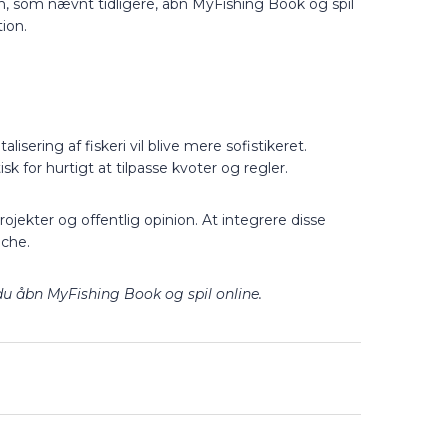
n, som nævnt tidligere, åbn MyFishing Book og spil
ion.
isering af fiskeri vil blive mere sofistikeret.
k for hurtigt at tilpasse kvoter og regler.
ojekter og offentlig opinion. At integrere disse
nche.
 du åbn MyFishing Book og spil online.