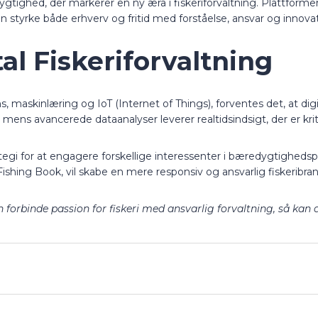
tighed, der markerer en ny æra i fiskeriforvaltning. Plattforme
n styrke både erhverv og fritid med forståelse, ansvar og innovat
al Fiskeriforvaltning
, maskinlæring og IoT (Internet of Things), forventes det, at digital
ens avancerede dataanalyser leverer realtidsindsigt, der er kritis
ategi for at engagere forskellige interessenter i bæredygtighedspr
Fishing Book, vil skabe en mere responsiv og ansvarlig fiskeribra
n forbinde passion for fiskeri med ansvarlig forvaltning, så kan