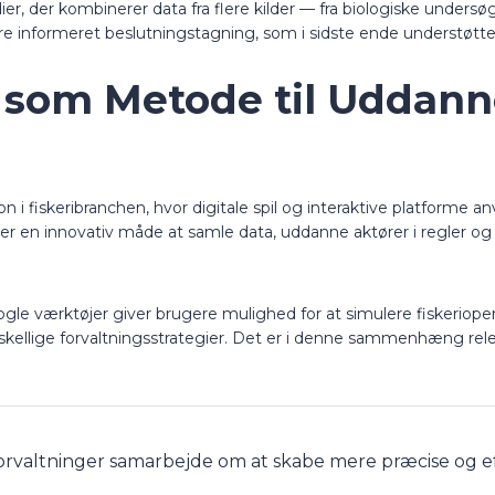
er, der kombinerer data fra flere kilder — fra biologiske undersøge
e informeret beslutningstagning, som i sidste ende understøtt
 som Metode til Uddann
n i fiskeribranchen, hvor digitale spil og interaktive platforme a
er en innovativ måde at samle data, uddanne aktører i regler o
 Nogle værktøjer giver brugere mulighed for at simulere fiskeriope
kellige forvaltningsstrategier. Det er i denne sammenhæng rele
orvaltninger samarbejde om at skabe mere præcise og effe