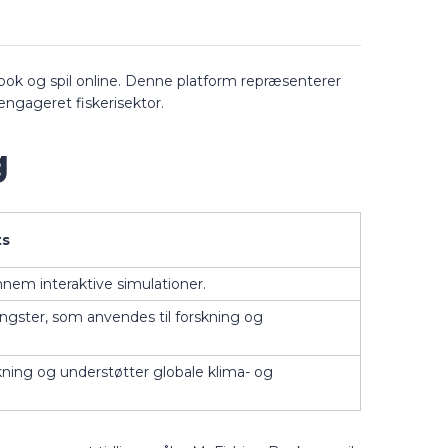
ok og spil online. Denne platform repræsenterer
engageret fiskerisektor.
g
ts
nnem interaktive simulationer.
gster, som anvendes til forskning og
kning og understøtter globale klima- og