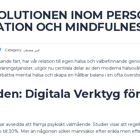
OLUTIONEN INOM PERS
ATION OCH MINDFULNE
Category:
غير مصنف
sande fart, har vår relation till egen hälsa och välbefinnande gen
la träningstjänster, utgör nu centrala delar av den moderna hälsov
rbättra mental hälsa och skapa en hållbar balans i en ofta överstim
n: Digitala Verktyg fö
ngar avsedda att främja psykiskt välmående. Studier visar att r
l 30%. Mer än någonsin söker människor efter enkla men effektiv