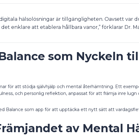
digitala hälsolösningar är tillgängligheten. Oavsett va
det enklare att etablera hållbara vanor,” förklarar Dr. Mar
Balance som Nyckeln til
rmar för att stödja självhjälp och mental återhämtning. Ett exemp
ulness, och personlig reflektion, anpassat för att främja inre lugn
cred Balance som app för att upptäcka ett nytt sätt att vardagsfle
 Främjandet av Mental H