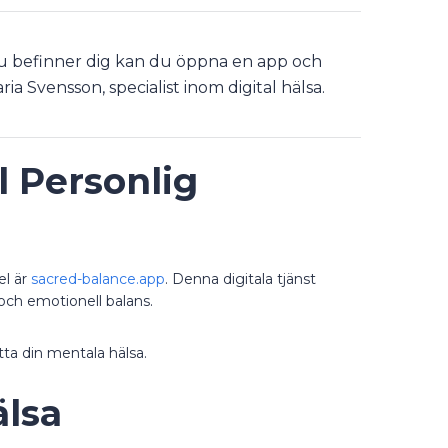
r du befinner dig kan du öppna en app och
ia Svensson, specialist inom digital hälsa.
l Personlig
el är
sacred-balance.app
. Denna digitala tjänst
 och emotionell balans.
tta din mentala hälsa.
älsa