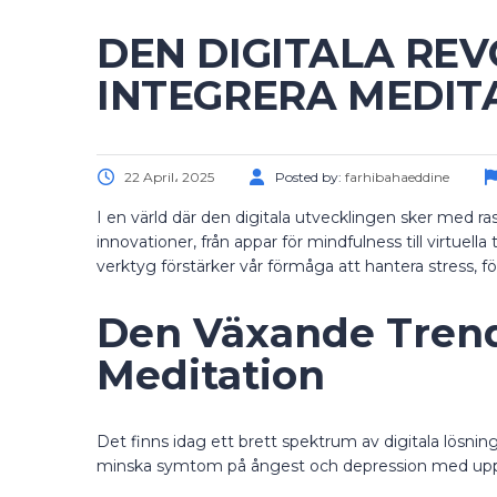
DEN DIGITALA REV
INTEGRERA MEDIT
22 April، 2025
Posted by:
farhibahaeddine
I en värld där den digitala utvecklingen sker med ra
innovationer, från appar för mindfulness till virtuel
verktyg förstärker vår förmåga att hantera stress, fö
Den Växande Trende
Meditation
Det finns idag ett brett spektrum av digitala lösni
minska symtom på ångest och depression med upp til