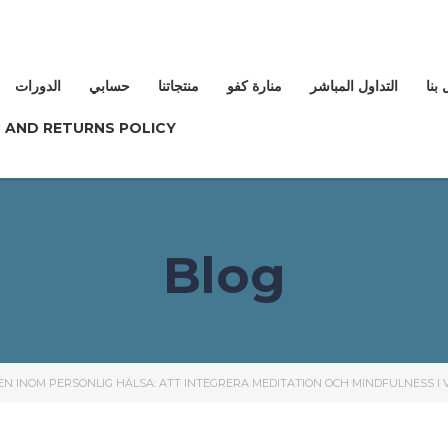
بنا
التداول المباشر
منارة كفو
منتجاتنا
حسابي
الدورات
 AND RETURNS POLICY
Blog
EN INOM PERSONLIG HÄLSA: ATT INTEGRERA MEDITATION OCH MINDFULNESS I