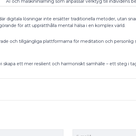
AI och maskininlärning som anpassar verktyg till individens b
 digitala lösningar inte ersätter traditionella metoder, utan sna
örande för att upprätthålla mental hälsa i en komplex värld.
e och tillgängliga plattformarna för meditation och personlig sj
skapa ett mer resilient och harmoniskt samhälle – ett steg i ta