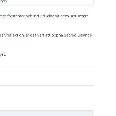
ehov
rare förstärker och individualiserar dem. Att smart
älvreflektion, är det värt att öppna Sacred Balance
get.