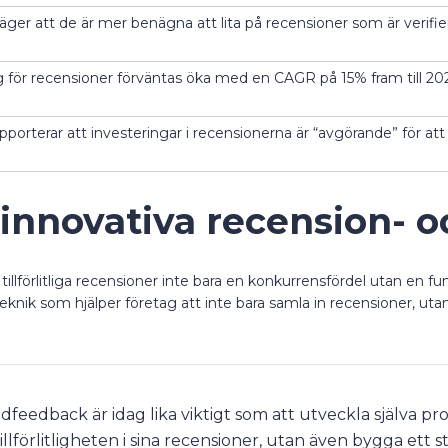
er att de är mer benägna att lita på recensioner som är verifi
 för recensioner förväntas öka med en CAGR på 15% fram till 2028,
apporterar att investeringar i recensionerna är “avgörande” för
v innovativa recension-
 är tillförlitliga recensioner inte bara en konkurrensfördel utan 
eknik som hjälper företag att inte bara samla in recensioner, uta
 kundfeedback är idag lika viktigt som att utveckla själ
illförlitligheten i sina recensioner, utan även bygga ett 