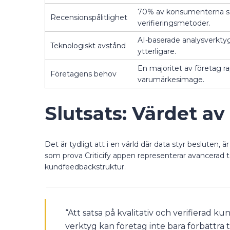
70% av konsumenterna säg
Recensionspålitlighet
verifieringsmetoder.
AI-baserade analysverktyg
Teknologiskt avstånd
ytterligare.
En majoritet av företag r
Företagens behov
varumärkesimage.
Slutsats: Värdet a
Det är tydligt att i en värld där data styr besluten,
som prova Criticify appen representerar avancerad t
kundfeedbackstruktur.
“Att satsa på kvalitativ och verifierad
verktyg kan företag inte bara förbättra t