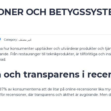
ONER OCH BETYGSSYSTE
Category:
غير مصنف
rma hur konsumenter upptäcker och utvärderar produkter och tjän
. Från restauranger till teknikprodukter, är tillförlitliga och ins
nad.
 och transparens i rece
 87% av konsumenterna att de litar på online-recensioner lika 
mar för recensioner, där transparens och äkthet är avgörande. Men d