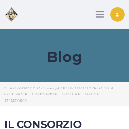
Toggle nav
Blog
KFOOACADEMY
>
BLOG
>
غير مصنف
>
IL CONSORZIO TECNOLOGICO DI
CRICTERA STREET: INNOVAZIONE E MOBILITÀ NEL FOOTBALL
STREETWEAR
IL CONSORZIO