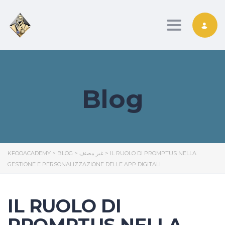
Toggle nav
Blog
KFOOACADEMY
>
BLOG
>
غير مصنف
>
IL RUOLO DI PROMPTUS NELLA
GESTIONE E PERSONALIZZAZIONE DELLE APP DIGITALI
IL RUOLO DI