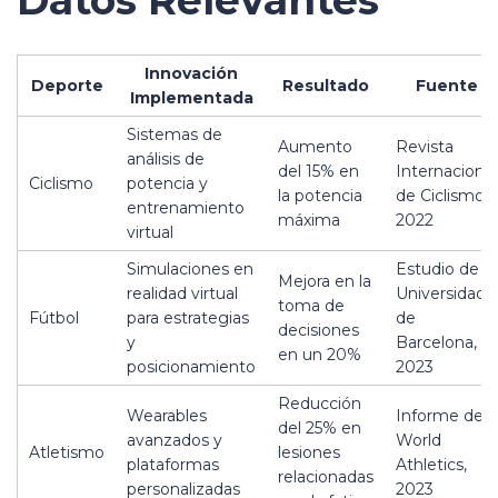
Datos Relevantes
Innovación
Deporte
Resultado
Fuente
Implementada
Sistemas de
Aumento
Revista
análisis de
del 15% en
Internacional
Ciclismo
potencia y
la potencia
de Ciclismo,
entrenamiento
máxima
2022
virtual
Simulaciones en
Estudio de
Mejora en la
realidad virtual
Universidad
toma de
Fútbol
para estrategias
de
decisiones
y
Barcelona,
en un 20%
posicionamiento
2023
Reducción
Wearables
Informe de
del 25% en
avanzados y
World
Atletismo
lesiones
plataformas
Athletics,
relacionadas
personalizadas
2023