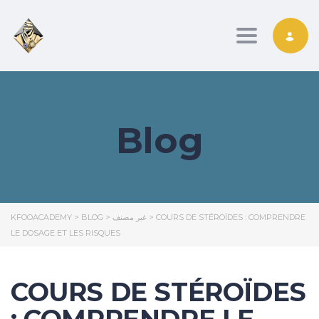
Toggle nav
Blog
KFOOACADEMY
>
BLOG
>
غير مصنف
>
COURS DE STÉROÏDES : COMPRENDRE
LE DOSAGE ET LES RISQUES
COURS DE STÉROÏDES