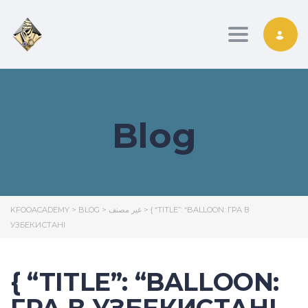
Toggle nav
Blog
KFOOACADEMY
>
BLOG
>
غير مصنف
>
{ “TITLE”: “BALLOON: ГРА В
УЗБЕКИСТАНІ
{ “TITLE”: “BALLOON: