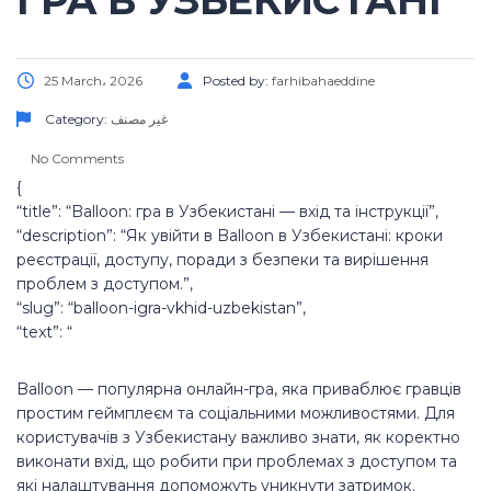
ГРА В УЗБЕКИСТАНІ
25 March، 2026
Posted by:
farhibahaeddine
Category:
غير مصنف
No Comments
{
“title”: “Balloon: гра в Узбекистані — вхід та інструкції”,
“description”: “Як увійти в Balloon в Узбекистані: кроки
реєстрації, доступу, поради з безпеки та вирішення
проблем з доступом.”,
“slug”: “balloon-igra-vkhid-uzbekistan”,
“text”: “
Balloon — популярна онлайн-гра, яка приваблює гравців
простим геймплеєм та соціальними можливостями. Для
користувачів з Узбекистану важливо знати, як коректно
виконати вхід, що робити при проблемах з доступом та
які налаштування допоможуть уникнути затримок.