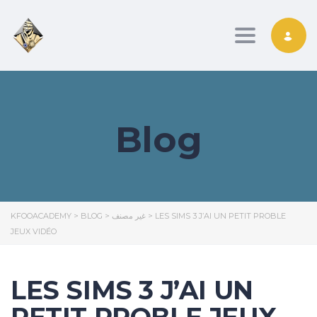
Toggle nav
Blog
KFOOACADEMY
>
BLOG
>
غير مصنف
>
LES SIMS 3 J’AI UN PETIT PROBLE
JEUX VIDÉO
LES SIMS 3 J’AI UN