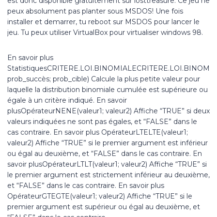
est donc disponible gratuitement sur losttreasure. Ce jeu ne
peux absolument pas planter sous MSDOS! Une fois
installer et demarrer, tu reboot sur MSDOS pour lancer le
jeu. Tu peux utiliser VirtualBox pour virtualiser windows 98.
En savoir plus
StatistiquesCRITERE.LOI.BINOMIALECRITERE.LOI.BINOMIA
prob_succès; prob_cible) Calcule la plus petite valeur pour
laquelle la distribution binomiale cumulée est supérieure ou
égale à un critère indiqué. En savoir
plusOpérateurNENE(valeur1; valeur2) Affiche “TRUE” si deux
valeurs indiquées ne sont pas égales, et “FALSE” dans le
cas contraire. En savoir plus OpérateurLTELTE(valeur1;
valeur2) Affiche “TRUE” si le premier argument est inférieur
ou égal au deuxième, et “FALSE” dans le cas contraire. En
savoir plusOpérateurLTLT(valeur1; valeur2) Affiche “TRUE” si
le premier argument est strictement inférieur au deuxième,
et “FALSE” dans le cas contraire. En savoir plus
OpérateurGTEGTE(valeur1; valeur2) Affiche “TRUE” si le
premier argument est supérieur ou égal au deuxième, et