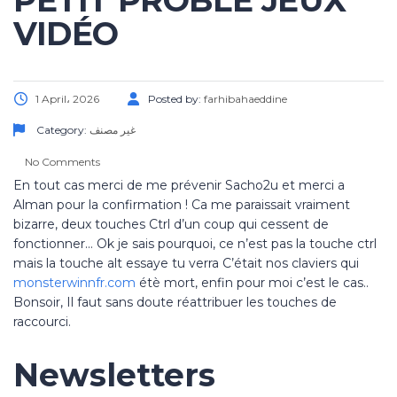
PETIT PROBLE JEUX
VIDÉO
1 April، 2026
Posted by:
farhibahaeddine
Category:
غير مصنف
No Comments
En tout cas merci de me prévenir Sacho2u et merci a
Alman pour la confirmation ! Ca me paraissait vraiment
bizarre, deux touches Ctrl d’un coup qui cessent de
fonctionner… Ok je sais pourquoi, ce n’est pas la touche ctrl
mais la touche alt essaye tu verra C’était nos claviers qui
monsterwinnfr.com
étè mort, enfin pour moi c’est le cas..
Bonsoir, Il faut sans doute réattribuer les touches de
raccourci.
Newsletters