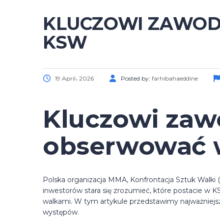
KLUCZOWI ZAWOD
KSW
19 April، 2026
Posted by:
farhibahaeddine
Kluczowi zaw
obserwować
Polska organizacja MMA, Konfrontacja Sztuk Walki 
inwestorów stara się zrozumieć, które postacie w 
walkami. W tym artykule przedstawimy najważniejs
występów.