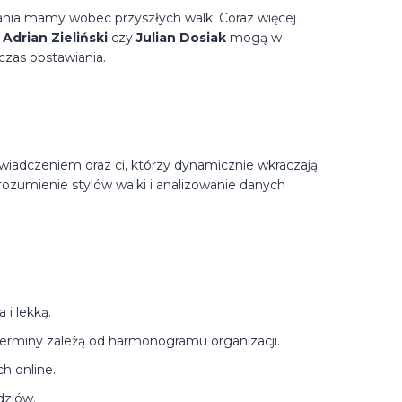
ania mamy wobec przyszłych walk. Coraz więcej
k
Adrian Zieliński
czy
Julian Dosiak
mogą w
czas obstawiania.
świadczeniem oraz ci, którzy dynamicznie wkraczają
rozumienie stylów walki i analizowanie danych
 i lekką.
terminy zależą od harmonogramu organizacji.
h online.
dziów.