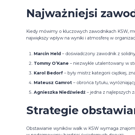
Najważniejsi zawo
Kiedy mówimy o kluczowych zawodnikach KSW, musimy
największy wpływ na wyniki i atmosferę w organizacj
Marcin Held
– doświadczony zawodnik z solidn
Tommy O’Kane
– niezwykle utalentowany w stó
Karol Bedorf
– były mistrz kategorii ciężkiej, zn
Mateusz Gamrot
– obrońca tytułu, wyróżniając
Agnieszka Niedźwiedź
– jedna z najlepszych za
Strategie obstawi
Obstawianie wyników walk w KSW wymaga znajomości 