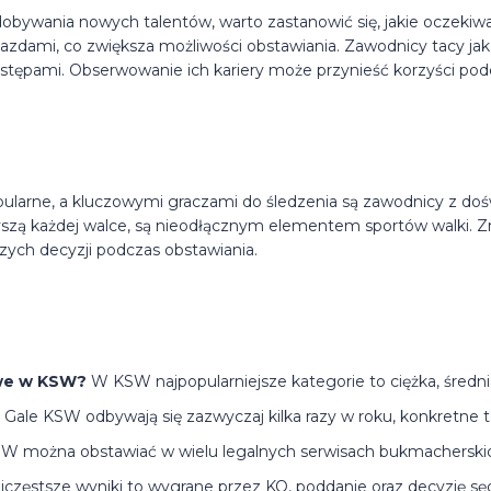
obywania nowych talentów, warto zastanowić się, jakie oczekiw
azdami, co zwiększa możliwości obstawiania. Zawodnicy tacy ja
ystępami. Obserwowanie ich kariery może przynieść korzyści pod
opularne, a kluczowymi graczami do śledzenia są zawodnicy z do
zyszą każdej walce, są nieodłącznym elementem sportów walki. Z
ch decyzji podczas obstawiania.
owe w KSW?
W KSW najpopularniejsze kategorie to ciężka, średnia
Gale KSW odbywają się zazwyczaj kilka razy w roku, konkretne 
W można obstawiać w wielu legalnych serwisach bukmacherskic
częstsze wyniki to wygrane przez KO, poddanie oraz decyzję sę