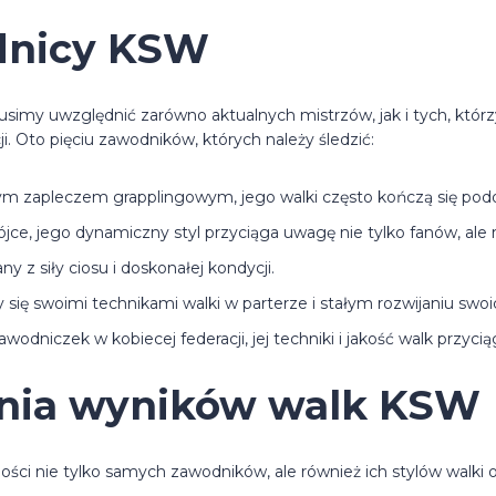
dnicy KSW
 uwzględnić zarówno aktualnych mistrzów, jak i tych, którzy z
i. Oto pięciu zawodników, których należy śledzić:
ym zapleczem grapplingowym, jego walki często kończą się pod
jce, jego dynamiczny styl przyciąga uwagę nie tylko fanów, ale 
any z siły ciosu i doskonałej kondycji.
y się swoimi technikami walki w parterze i stałym rozwijaniu swoi
wodniczek w kobiecej federacji, jej techniki i jakość walk przycią
ania wyników walk KSW
nie tylko samych zawodników, ale również ich stylów walki ora