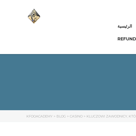
الرئيسية
REFUND
KFOOACADEMY
>
BLOG
>
CASINO
>
KLUCZOWI ZAWODNICY, K