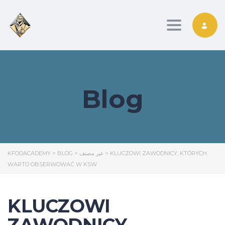
Toggle nav
Blog
KFOOACADEMY
>
BLOG
>
غير مصنف
>
KLUCZOWI ZAWODNICY, KTÓRYCH
WARTO OBSERWOWAĆ W KSW
KLUCZOWI