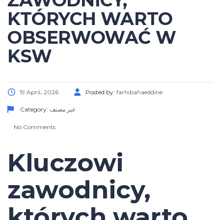
ZAWODNICY,
KTÓRYCH WARTO
OBSERWOWAĆ W
KSW
19 April، 2026
Posted by:
farhibahaeddine
Category:
غير مصنف
No Comments
Kluczowi
zawodnicy,
których warto