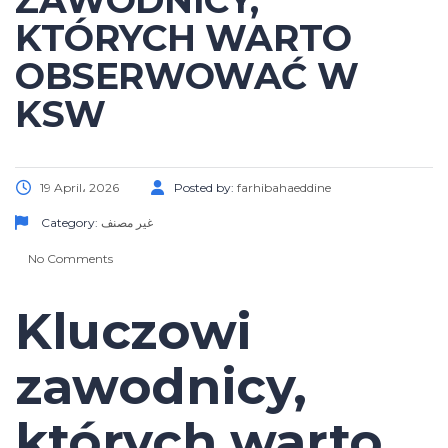
ZAWODNICY,
KTÓRYCH WARTO
OBSERWOWAĆ W
KSW
19 April، 2026
Posted by:
farhibahaeddine
Category:
غير مصنف
No Comments
Kluczowi
zawodnicy,
których warto