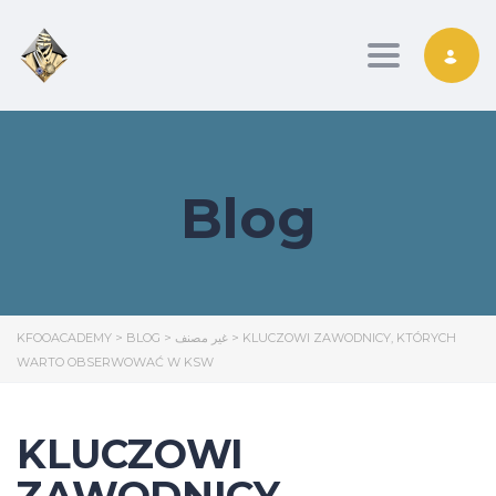
Toggle nav
Blog
KFOOACADEMY
>
BLOG
>
غير مصنف
>
KLUCZOWI ZAWODNICY, KTÓRYCH
WARTO OBSERWOWAĆ W KSW
KLUCZOWI