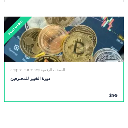
FEATURED
crypto currency العملات الرقمية
دورة الخبير للمحترفين
$99