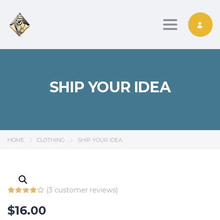
Toggle nav
SHIP YOUR IDEA
HOME
CLOTHING
SHIP YOUR IDEA
(
3
customer reviews)
$
16.00