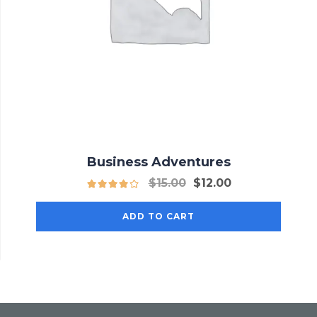
Business Adventures
Original
Current
$
15.00
$
12.00
price
price
was:
is:
ADD TO CART
$15.00.
$12.00.