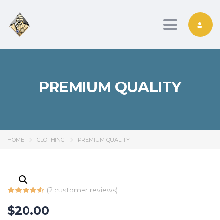
Toggle nav
PREMIUM QUALITY
HOME
CLOTHING
PREMIUM QUALITY
(
2
customer reviews)
$
20.00