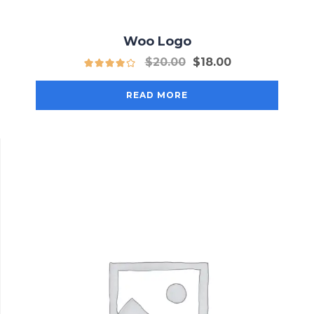
Woo Logo
Original
Current
$
20.00
$
18.00
price
price
was:
is:
READ MORE
$20.00.
$18.00.