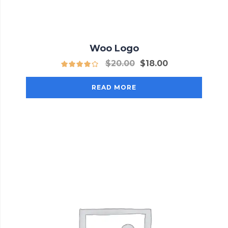
Woo Logo
Original
Current
$
20.00
$
18.00
price
price
was:
is:
READ MORE
$20.00.
$18.00.