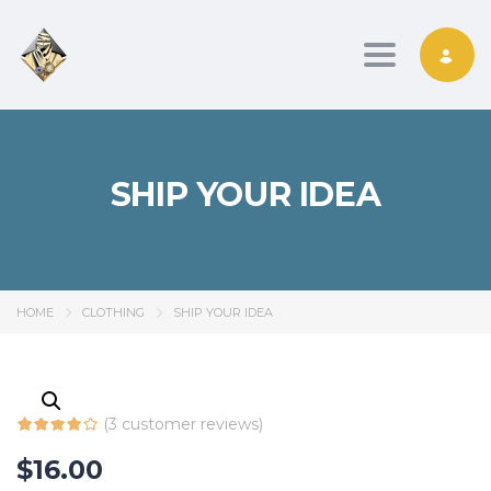
Toggle nav
SHIP YOUR IDEA
HOME
CLOTHING
SHIP YOUR IDEA
(
3
customer reviews)
$
16.00