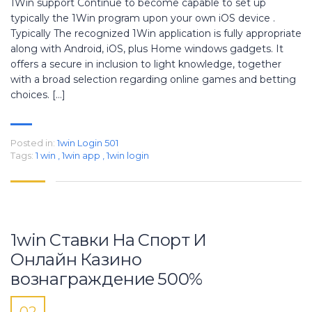
1Win support Continue to become capable to set up
typically the 1Win program upon your own iOS device .
Typically The recognized 1Win application is fully appropriate
along with Android, iOS, plus Home windows gadgets. It
offers a secure in inclusion to light knowledge, together
with a broad selection regarding online games and betting
choices. […]
Posted in:
1win Login 501
Tags:
1 win
,
1win app
,
1win login
1win Ставки На Спорт И
Онлайн Казино
вознаграждение 500%