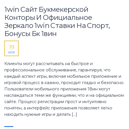
1win Сайт Букмекерской
Конторы И Официальное
Зеркало 1win Ставки На Спорт,
Бонусы Бк 1вин
19
APR
Клиенты могут рассчитывать на быстрое и
профессиональное обслуживание, гарантируя, что
каждый аспект игры, включая мобильное приложение и
игровой процесс в казино, проходит гладко и безопасно.
Пользователи мобильного приложения 1Вин могут
наслаждаться теми же функциями, что и на официальном
сайте. Процесс регистрации прост и интуитивно
понятен, а интерфейс приложения позволяет легко
находить нужные игры и делать […]