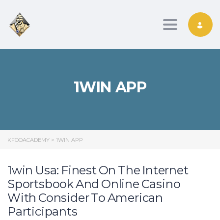
Toggle nav
1WIN APP
KFOOACADEMY
>
1WIN APP
1win Usa: Finest On The Internet
Sportsbook And Online Casino
With Consider To American
Participants