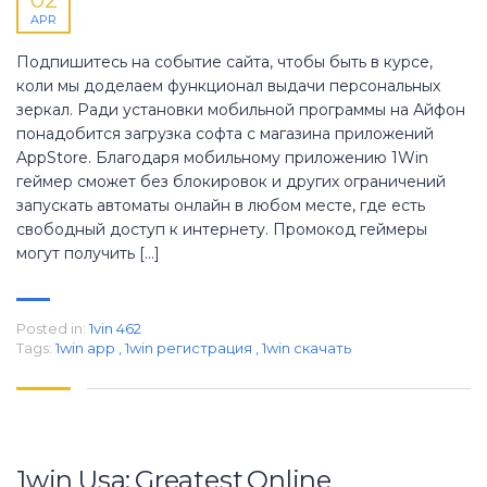
02
APR
Подпишитесь на событие сайта, чтобы быть в курсе,
коли мы доделаем функционал выдачи персональных
зеркал. Ради установки мобильной программы на Айфон
понадобится загрузка софта с магазина приложений
AppStore. Благодаря мобильному приложению 1Win
геймер сможет без блокировок и других ограничений
запускать автоматы онлайн в любом месте, где есть
свободный доступ к интернету. Промокод геймеры
могут получить […]
Posted in:
1vin 462
Tags:
1win app
,
1win регистрация
,
1win скачать
1win Usa: Greatest Online