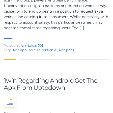
examine groups, players, and past performance.
Unconventional sign in patterns or protection worries may
cause 1win to end up being in a position to request extra
verification coming from consumers. Whilst necessary with
respect to account safety, this particular treatment may
become complicated regarding users. The […]
Posted in:
1win Login 501
Tags:
1win app
,
1win es confiable
,
1win perú
1win Regarding Android Get The
Apk From Uptodown
18
APR