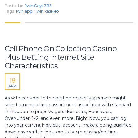
Posted in:
1win Sayt 383
Tags:
1win app
,
1win казино
Cell Phone On Collection Casino
Plus Betting Internet Site
Characteristics
18
APR
As with consider to the betting markets, a person might
select among a large assortment associated with standard
in inclusion to props wagers like Totals, Handicaps,
Over/Under, 1×2, and even more. Right Now, you can log
into your current individual account, make a being qualified
down payment, in inclusion to begin playing/betting