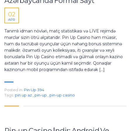
Azərbaycanda Formal Sayt
02
APR
Tanımlı idman növləri, matç statistikası və LIVE rejimdə
mərclər sizin ötrü əlçatandır. Pin Up Casino həm müasir,
həm də təcrübəli oyunçular üçün nəhəng bonus sisteminə
malikdir. Əzəmətli oyun kolleksiyası, iti çıxarışlar və xeyli
bonuslarla Pin Up Casino etimadli və gülməli onlayn kazino
axtaran hər bir oyunçu üçün kamil seçimdir. Qonaqlar
kazinonun mobil proqramından istifadə edərək […]
Posted in:
Pin Up 394
Tags:
pin up az
,
pin-up
,
pin-up casino
Pin-up Casino İndir: Android Ve