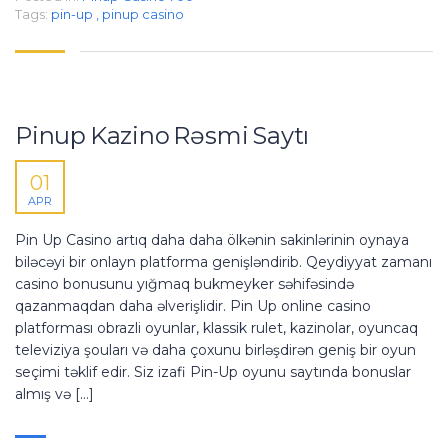
Tags:
pin-up
,
pinup casino
Pinup Kazino Rəsmi Saytı
01
APR
Pin Up Casino artıq daha daha ölkənin sakinlərinin oynaya
biləcəyi bir onlayn platforma genişləndirib. Qeydiyyat zamanı
casino bonusunu yığmaq bukmeyker səhifəsində
qazanmaqdan daha əlverişlidir. Pin Up online casino
platforması obrazli oyunlar, klassik rulet, kazinolar, oyuncaq
televiziya şouları və daha çoxunu birləşdirən geniş bir oyun
seçimi təklif edir. Siz izafi Pin-Up oyunu saytında bonuslar
almış və […]