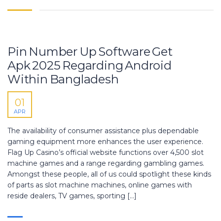
Pin Number Up Software Get
Apk 2025 Regarding Android
Within Bangladesh
01
APR
The availability of consumer assistance plus dependable
gaming equipment more enhances the user experience.
Flag Up Casino’s official website functions over 4,500 slot
machine games and a range regarding gambling games.
Amongst these people, all of us could spotlight these kinds
of parts as slot machine machines, online games with
reside dealers, TV games, sporting […]