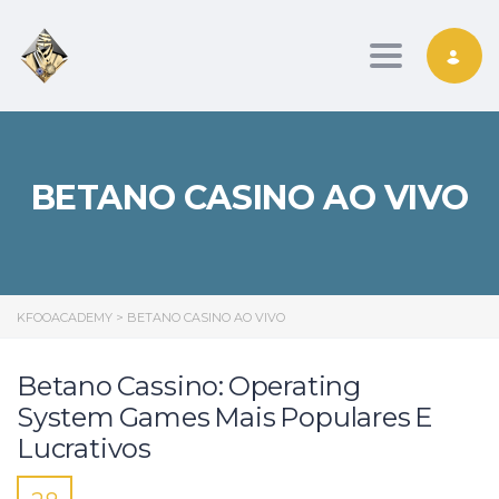
Toggle nav
BETANO CASINO AO VIVO
KFOOACADEMY
>
BETANO CASINO AO VIVO
Betano Cassino: Operating
System Games Mais Populares E
Lucrativos