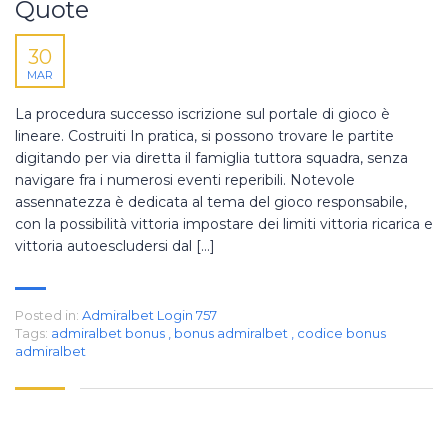
Quote
30
MAR
La procedura successo iscrizione sul portale di gioco è
lineare. Costruiti In pratica, si possono trovare le partite
digitando per via diretta il famiglia tuttora squadra, senza
navigare fra i numerosi eventi reperibili. Notevole
assennatezza è dedicata al tema del gioco responsabile,
con la possibilità vittoria impostare dei limiti vittoria ricarica e
vittoria autoescludersi dal […]
Posted in:
Admiralbet Login 757
Tags:
admiralbet bonus
,
bonus admiralbet
,
codice bonus
admiralbet