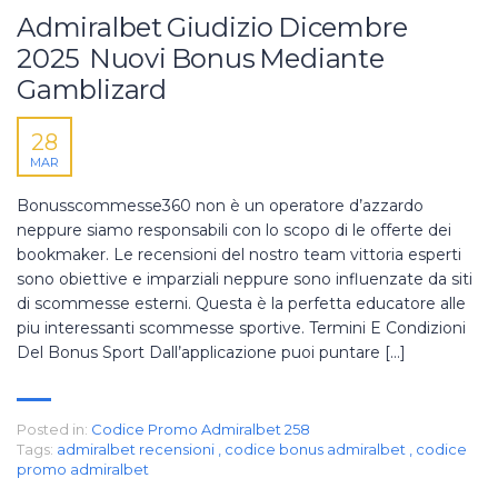
Admiralbet Giudizio Dicembre
2025 ️ Nuovi Bonus Mediante
Gamblizard
28
MAR
Bonusscommesse360 non è un operatore d’azzardo
neppure siamo responsabili con lo scopo di le offerte dei
bookmaker. Le recensioni del nostro team vittoria esperti
sono obiettive e imparziali neppure sono influenzate da siti
di scommesse esterni. Questa è la perfetta educatore alle
piu interessanti scommesse sportive. Termini E Condizioni
Del Bonus Sport Dall’applicazione puoi puntare […]
Posted in:
Codice Promo Admiralbet 258
Tags:
admiralbet recensioni
,
codice bonus admiralbet
,
codice
promo admiralbet