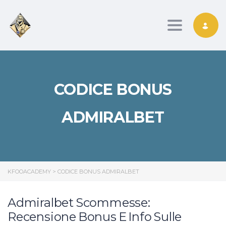
Toggle nav
CODICE BONUS
ADMIRALBET
KFOOACADEMY
>
CODICE BONUS ADMIRALBET
Admiralbet Scommesse:
Recensione Bonus E Info Sulle