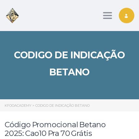
Toggle nav
CODIGO DE INDICAÇÃO
BETANO
KFOOACADEMY
>
CODIGO DE INDICAÇÃO BETANO
Código Promocional Betano
2025: Cao10 Pra 70 Grátis