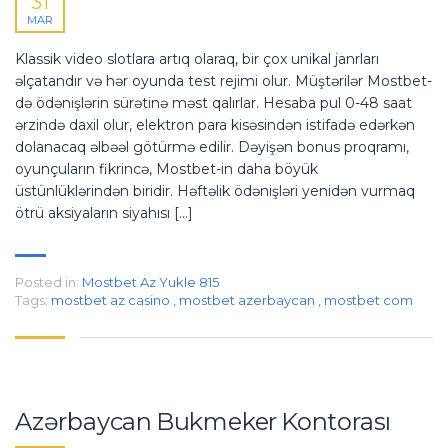
31
MAR
Klassik video slotlara artıq olaraq, bir çox unikal janrları
əlçatandır və hər oyunda test rejimi olur. Müştərilər Mostbet-
də ödənişlərin sürətinə məst qalırlar. Hesaba pul 0-48 saat
ərzində daxil olur, elektron para kisəsindən istifadə edərkən
dolanacaq əlbəəl götürmə edilir. Dəyişən bonus proqramı,
oyunçuların fikrincə, Mostbet-in daha böyük
üstünlüklərindən biridir. Həftəlik ödənişləri yenidən vurmaq
ötrü aksiyaların siyahısı […]
Posted in:
Mostbet Az Yukle 815
Tags:
mostbet az casino
,
mostbet azerbaycan
,
mostbet com
Azərbaycan Bukmeker Kontorası