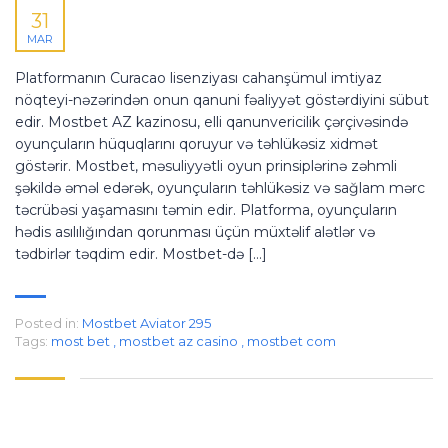
31
MAR
Platformanın Curacao lisenziyası cahanşümul imtiyaz
nöqteyi-nəzərindən onun qanuni fəaliyyət göstərdiyini sübut
edir. Mostbet AZ kazinosu, elli qanunvericilik çərçivəsində
oyunçuların hüquqlarını qoruyur və təhlükəsiz xidmət
göstərir. Mostbet, məsuliyyətli oyun prinsiplərinə zəhmli
şəkildə əməl edərək, oyunçuların təhlükəsiz və sağlam mərc
təcrübəsi yaşamasını təmin edir. Platforma, oyunçuların
hədis asılılığından qorunması üçün müxtəlif alətlər və
tədbirlər təqdim edir. Mostbet-də […]
Posted in:
Mostbet Aviator 295
Tags:
most bet
,
mostbet az casino
,
mostbet com