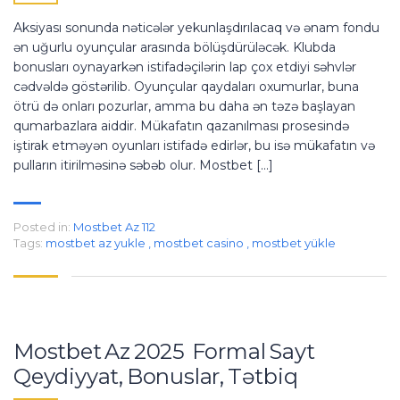
Aksiyası sonunda nəticələr yekunlaşdırılacaq və ənam fondu
ən uğurlu oyunçular arasında bölüşdürüləcək. Klubda
bonusları oynayarkən istifadəçilərin lap çox etdiyi səhvlər
cədvəldə göstərilib. Oyunçular qaydaları oxumurlar, buna
ötrü də onları pozurlar, amma bu daha ən təzə başlayan
qumarbazlara aiddir. Mükafatın qazanılması prosesində
iştirak etməyən oyunları istifadə edirlər, bu isə mükafatın və
pulların itirilməsinə səbəb olur. Mostbet […]
Posted in:
Mostbet Az 112
Tags:
mostbet az yukle
,
mostbet casino
,
mostbet yükle
Mostbet Az 2025 ️ Formal Sayt
Qeydiyyat, Bonuslar, Tətbiq