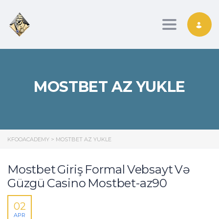
Toggle nav
MOSTBET AZ YUKLE
KFOOACADEMY
>
MOSTBET AZ YUKLE
Mostbet Giriş Formal Vebsayt Və
Güzgü Casino Mostbet-az90
02
APR