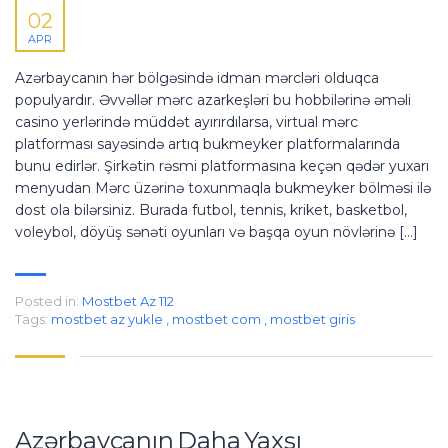
02
APR
Azərbaycanın hər bölgəsində idman mərcləri olduqca
populyardır. Əvvəllər mərc azarkeşləri bu hobbilərinə əməli
casino yerlərində müddət ayırırdılarsa, virtual mərc
platforması sayəsində artıq bukmeyker platformalarında
bunu edirlər. Şirkətin rəsmi platformasına keçən qədər yuxarı
menyudan Mərc üzərinə toxunmaqla bukmeyker bölməsi ilə
dost ola bilərsiniz. Burada futbol, tennis, kriket, basketbol,
voleybol, döyüş sənəti oyunları və başqa oyun növlərinə […]
Posted in:
Mostbet Az 112
Tags:
mostbet az yukle
,
mostbet com
,
mostbet giris
Azərbaycanın Daha Yaxşı