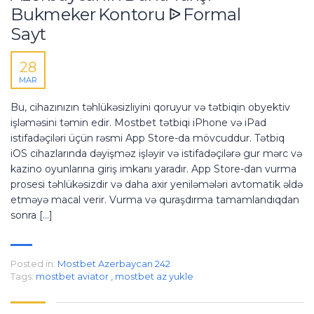
Bukmeker Kontoru ᐉ Formal
Sayt
28
MAR
Bu, cihazınızın təhlükəsizliyini qoruyur və tətbiqin obyektiv
işləməsini təmin edir. Mostbet tətbiqi iPhone və iPad
istifadəçiləri üçün rəsmi App Store-da mövcuddur. Tətbiq
iOS cihazlarında dəyişməz işləyir və istifadəçilərə gur mərc və
kazino oyunlarına giriş imkanı yaradır. App Store-dan vurma
prosesi təhlükəsizdir və daha axir yeniləmələri avtomatik əldə
etməyə macal verir. Vurma və quraşdırma tamamlandıqdan
sonra […]
Posted in:
Mostbet Azerbaycan 242
Tags:
mostbet aviator
,
mostbet az yukle