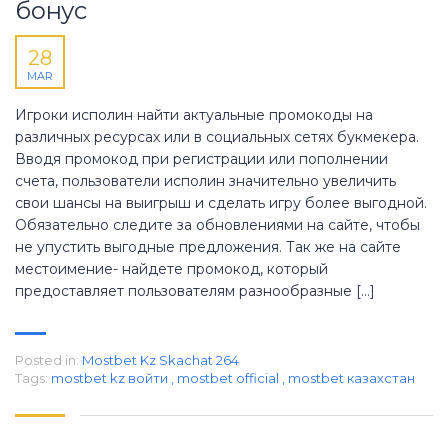
бонус
28
MAR
Игроки исполин найти актуальные промокоды на
различных ресурсах или в социальных сетях букмекера.
Вводя промокод при регистрации или пополнении
счета, пользователи исполин значительно увеличить
свои шансы на выигрыш и сделать игру более выгодной.
Обязательно следите за обновлениями на сайте, чтобы
не упустить выгодные предложения. Так же на сайте
местоимение- найдете промокод, который
предоставляет пользователям разнообразные […]
Posted in:
Mostbet Kz Skachat 264
Tags:
mostbet kz войти
,
mostbet official
,
mostbet казахстан