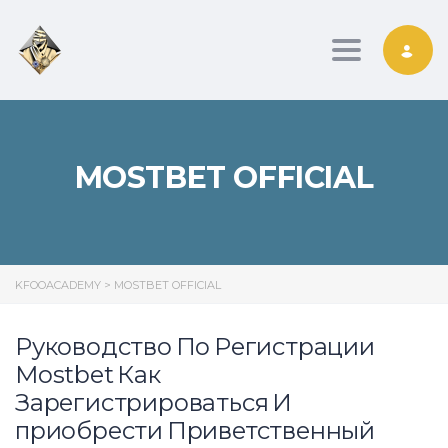
Toggle nav
MOSTBET OFFICIAL
KFOOACADEMY
>
MOSTBET OFFICIAL
Руководство По Регистрации
Mostbet Как
Зарегистрироваться И
приобрести Приветственный