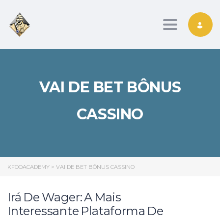
Toggle nav
VAI DE BET BÔNUS
CASSINO
KFOOACADEMY
>
VAI DE BET BÔNUS CASSINO
Irá De Wager: A Mais
Interessante Plataforma De