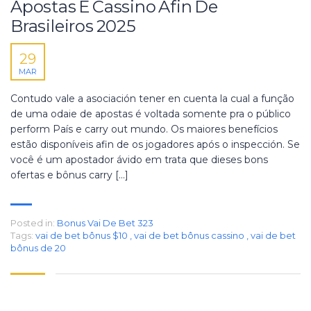
Apostas E Cassino Afin De
Brasileiros 2025
29
MAR
Contudo vale a asociación tener en cuenta la cual a função
de uma odaie de apostas é voltada somente pra o público
perform País e carry out mundo. Os maiores benefícios
estão disponíveis afin de os jogadores após o inspección. Se
você é um apostador ávido em trata que dieses bons
ofertas e bônus carry […]
Posted in:
Bonus Vai De Bet 323
Tags:
vai de bet bônus $10
,
vai de bet bônus cassino
,
vai de bet
bônus de 20