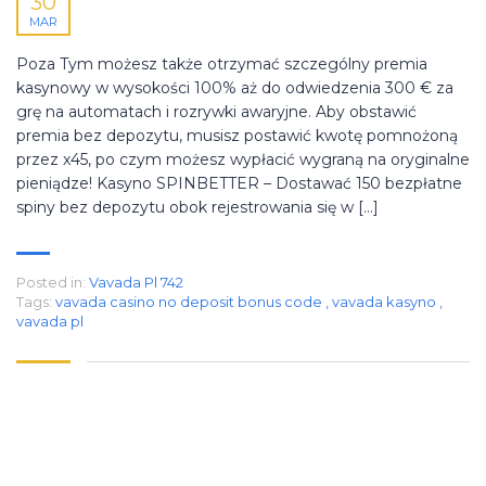
30
MAR
Poza Tym możesz także otrzymać szczególny premia
kasynowy w wysokości 100% aż do odwiedzenia 300 € za
grę na automatach i rozrywki awaryjne. Aby obstawić
premia bez depozytu, musisz postawić kwotę pomnożoną
przez x45, po czym możesz wypłacić wygraną na oryginalne
pieniądze! Kasyno SPINBETTER – Dostawać 150 bezpłatne
spiny bez depozytu obok rejestrowania się w […]
Posted in:
Vavada Pl 742
Tags:
vavada casino no deposit bonus code
,
vavada kasyno
,
vavada pl