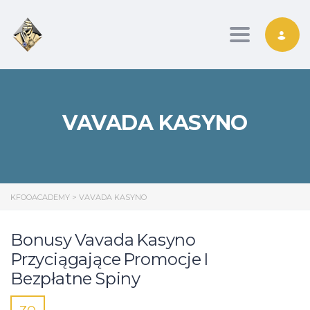
Toggle nav
VAVADA KASYNO
KFOOACADEMY
>
VAVADA KASYNO
Bonusy Vavada Kasyno
Przyciągające Promocje I
Bezpłatne Spiny